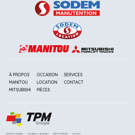
À PROPOS
OCCASION
SERVICES
MANITOU
LOCATION
CONTACT
MITSUBISHI
PIÈCES
Mentions légales
-
Conditions générales
-
CRM Matériels
-
Contact