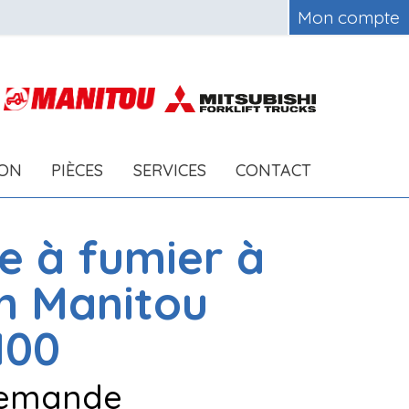
Mon compte
ION
PIÈCES
SERVICES
CONTACT
e à fumier à
in
Manitou
100
 demande