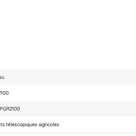
ou
2100
FFGR2100
ts télescopiques agricoles