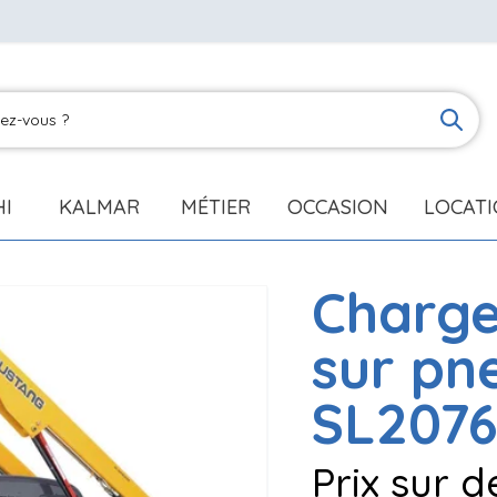
HI
KALMAR
MÉTIER
OCCASION
LOCAT
Charg
sur pn
SL207
Prix sur