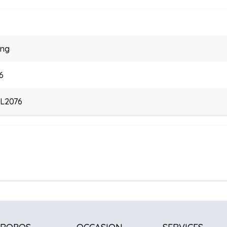
ang
6
SL2076