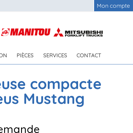
Mon compte
ION
PIÈCES
SERVICES
CONTACT
euse compacte
eus
Mustang
6
 demande