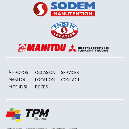
À PROPOS
OCCASION
SERVICES
MANITOU
LOCATION
CONTACT
MITSUBISHI
PIÈCES
Mentions légales
-
Conditions générales
-
CRM Matériels
-
Contact