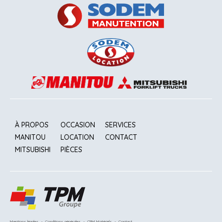
À PROPOS
OCCASION
SERVICES
MANITOU
LOCATION
CONTACT
MITSUBISHI
PIÈCES
Mentions légales
-
Conditions générales
-
CRM Matériels
-
Contact