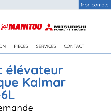
Mon compte
ION
PIÈCES
SERVICES
CONTACT
t élévateur
ique
Kalmar
-6L
 demande