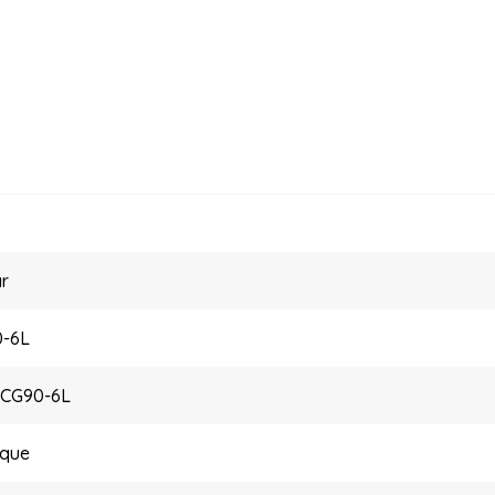
r
-6L
ECG90-6L
ique