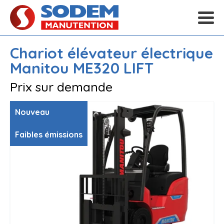
Chariot élévateur électrique
Manitou
ME320 LIFT
Prix sur demande
Nouveau
Faibles émissions