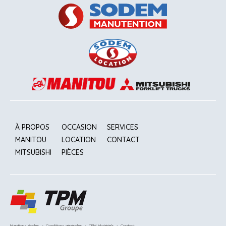
À PROPOS
OCCASION
SERVICES
MANITOU
LOCATION
CONTACT
MITSUBISHI
PIÈCES
Mentions légales
-
Conditions générales
-
CRM Matériels
-
Contact