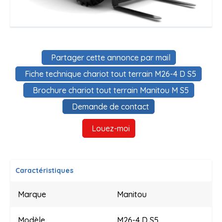
Partager cette annonce par mail
Fiche technique chariot tout terrain M26-4 D S5
Brochure chariot tout terrain Manitou M S5
Demande de contact
Louez-moi
Caractéristiques
Marque
Manitou
Modèle
M26-4 D S5