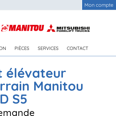
Mon compte
ION
PIÈCES
SERVICES
CONTACT
t élévateur
errain
Manitou
D S5
 demande