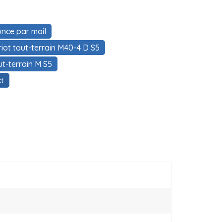
nce par mail
riot tout-terrain M40-4 D S5
ut-terrain M S5
t