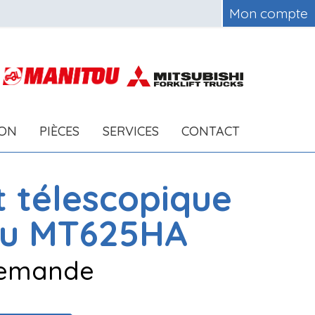
Mon compte
ION
PIÈCES
SERVICES
CONTACT
t télescopique
ou
MT625HA
 demande