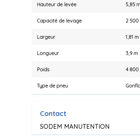
Hauteur de levée
5,85 
Capacité de levage
2 500
Largeur
1,81 m
Longueur
3,9 m
Poids
4 800
Type de pneu
Gonfl
Contact
SODEM MANUTENTION