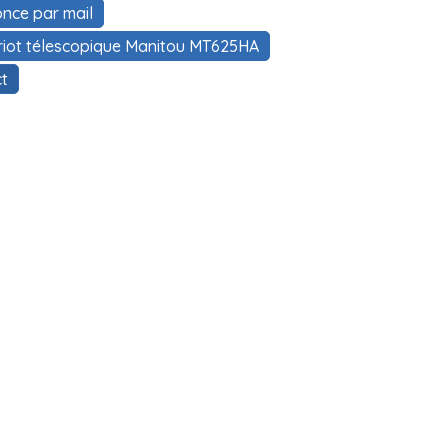
nce par mail
ariot télescopique Manitou MT625HA
t