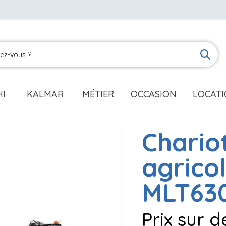
HI
KALMAR
MÉTIER
OCCASION
LOCAT
Chario
agrico
MLT630
Prix sur