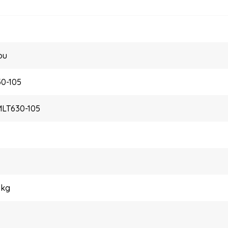
ou
0-105
MLT630-105
 kg