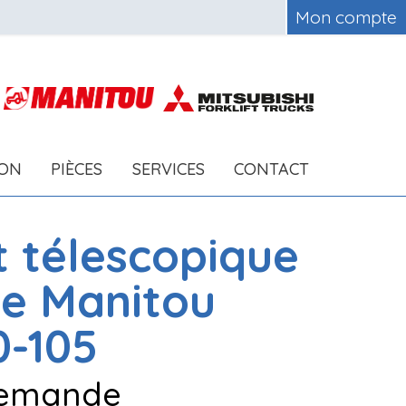
Mon compte
ION
PIÈCES
SERVICES
CONTACT
t télescopique
le
Manitou
-105
 demande