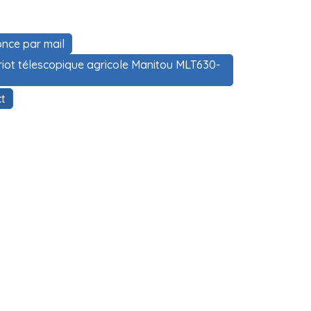
nce par mail
riot télescopique agricole Manitou MLT630-
t