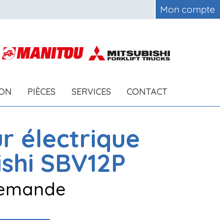
Mon compte
ION
PIÈCES
SERVICES
CONTACT
r électrique
ishi
SBV12P
 demande