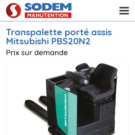
Transpalette porté assis
Mitsubishi
PBS20N2
Prix sur demande