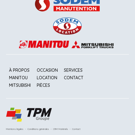
À PROPOS
OCCASION
SERVICES
MANITOU
LOCATION
CONTACT
MITSUBISHI
PIÈCES
Mentions légales
-
Conditions générales
-
CRM Matériels
-
Contact