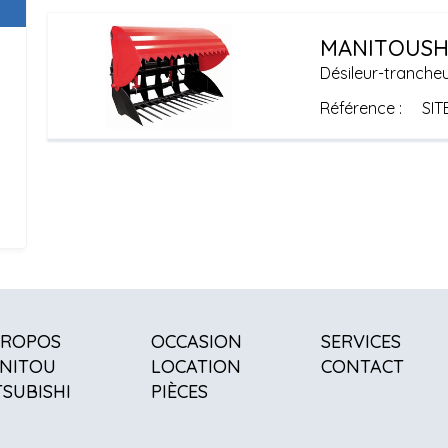
MANITOU
SH
Désileur-tranche
Référence
SIT
PROPOS
OCCASION
SERVICES
NITOU
LOCATION
CONTACT
TSUBISHI
PIÈCES