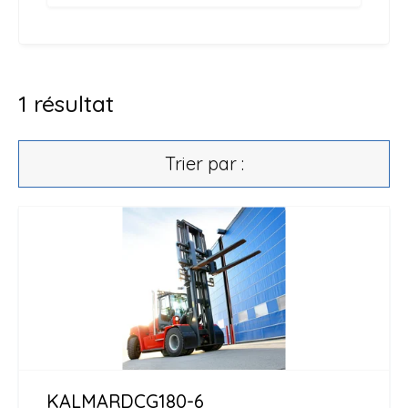
1
résultat
Trier par :
KALMAR
DCG180-6