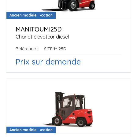
Disponible à la location
Ancien modèle
MANITOU
MI25D
Chariot élévateur diesel
Référence
SITE-MI25D
Prix sur demande
Disponible à la location
Ancien modèle