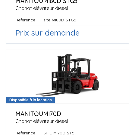
MANITOU
MI80D STG5
Chariot élévateur diesel
Référence
site-MI80D-STG5
Prix sur demande
Disponible à la location
MANITOU
MI70D
Chariot élévateur diesel
Référence
SITE-MI70D-ST5