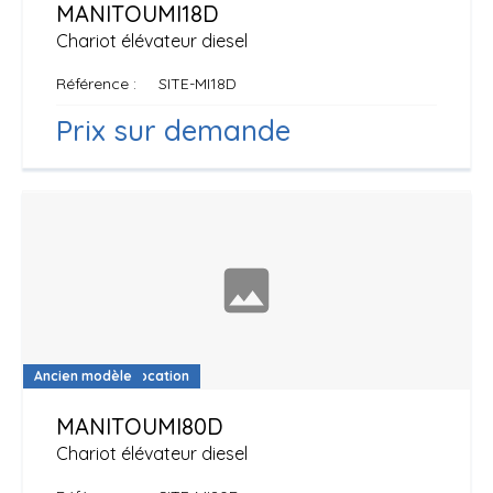
MANITOU
MI18D
Chariot élévateur diesel
Référence
SITE-MI18D
Prix sur demande
Disponible à la location
Ancien modèle
MANITOU
MI80D
Chariot élévateur diesel