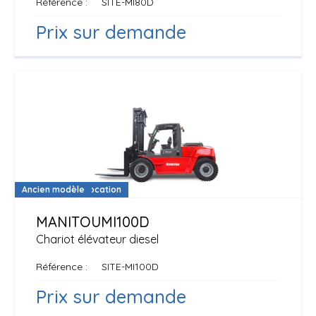
Référence
SITE-MI80D
Prix sur demande
Disponible à la location
Ancien modèle
MANITOU
MI100D
Chariot élévateur diesel
Référence
SITE-MI100D
Prix sur demande