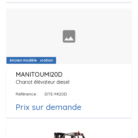
Disponible à la location
Ancien modèle
MANITOU
MI20D
Chariot élévateur diesel
Référence
SITE-MI20D
Prix sur demande