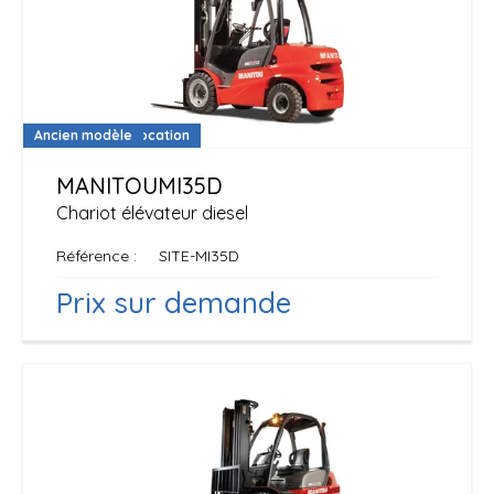
Disponible à la location
Ancien modèle
MANITOU
MI35D
Chariot élévateur diesel
Référence
SITE-MI35D
Prix sur demande