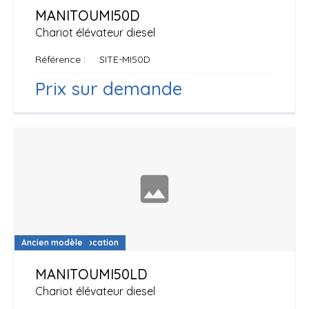
MANITOU
MI50D
Chariot élévateur diesel
Référence
SITE-MI50D
Prix sur demande
Disponible à la location
Ancien modèle
MANITOU
MI50LD
Chariot élévateur diesel