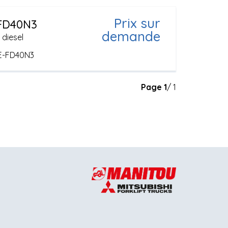
Prix sur
FD40N3
demande
 diesel
E-FD40N3
Page
1
/ 1