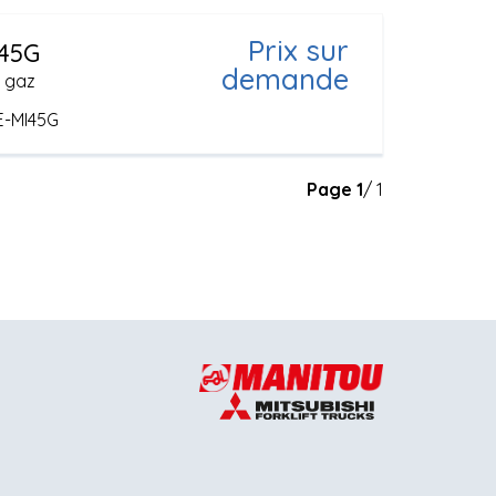
Prix sur
45G
demande
r gaz
E-MI45G
Page
1
/ 1