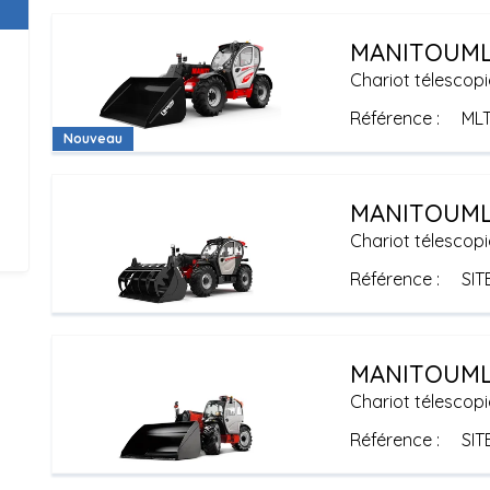
MANITOU
ML
Chariot télescopi
Référence
MLT
Nouveau
MANITOU
ML
Chariot télescopi
Référence
SIT
MANITOU
ML
Chariot télescopi
Référence
SIT