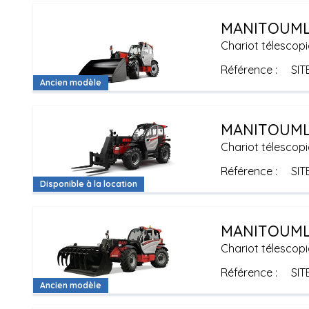
MANITOU
ML
Chariot télescopi
Référence
SIT
Ancien modèle
MANITOU
ML
Chariot télescopi
Référence
SIT
Disponible à la location
MANITOU
ML
Chariot télescopi
Référence
SIT
Ancien modèle