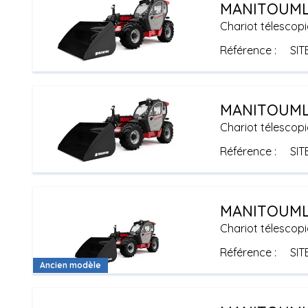
MANITOU
ML
Chariot télescopi
Référence
SIT
MANITOU
ML
Chariot télescopi
Référence
SIT
MANITOU
ML
Chariot télescopi
Référence
SIT
Ancien modèle