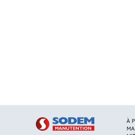
À 
MA