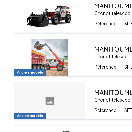
MANITOU
ML
Chariot télescopi
Référence
SIT
MANITOU
ML
Chariot télescopi
Référence
SIT
Ancien modèle
MANITOU
ML
Chariot télescopi
Référence
SIT
Ancien modèle