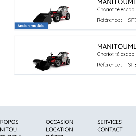
MANITOU
ML
Chariot télescopi
Référence
SIT
Ancien modèle
MANITOU
ML
Chariot télescopi
Référence
SIT
PROPOS
OCCASION
SERVICES
NITOU
LOCATION
CONTACT