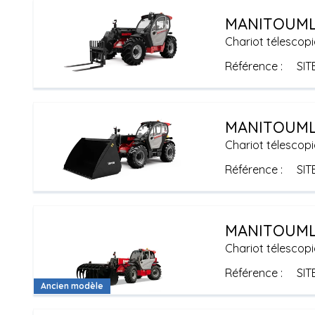
MANITOU
ML
Chariot télescopi
Référence
SIT
MANITOU
ML
Chariot télescopi
Référence
SIT
MANITOU
ML
Chariot télescopi
Référence
SIT
Ancien modèle