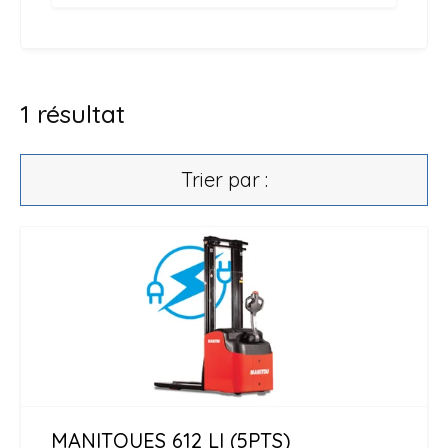
1
résultat
Trier par :
MANITOU
ES 612 LI (5PTS)