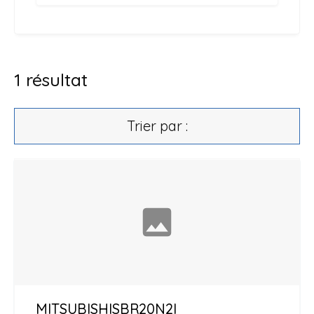
1
résultat
Trier par :
MITSUBISHI
SBR20N2I