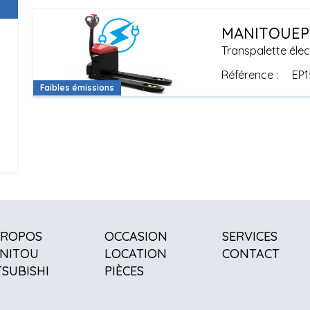
MANITOU
EP
Transpalette élec
Référence
EP1
Faibles émissions
PROPOS
OCCASION
SERVICES
NITOU
LOCATION
CONTACT
TSUBISHI
PIÈCES