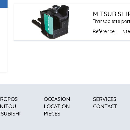
MITSUBISHI
Transpalette port
Référence
sit
PROPOS
OCCASION
SERVICES
NITOU
LOCATION
CONTACT
TSUBISHI
PIÈCES