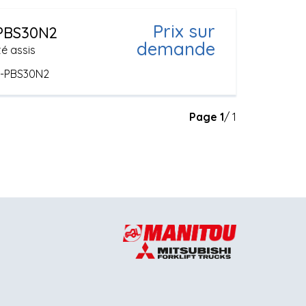
Prix sur
PBS30N2
demande
é assis
e-PBS30N2
Page
1
/ 1