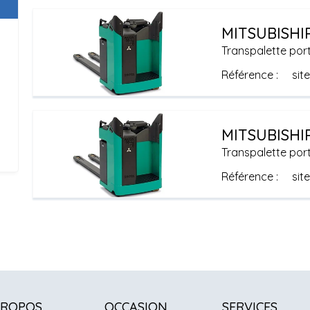
MITSUBISHI
Transpalette por
Référence
sit
MITSUBISHI
Transpalette por
Référence
sit
PROPOS
OCCASION
SERVICES