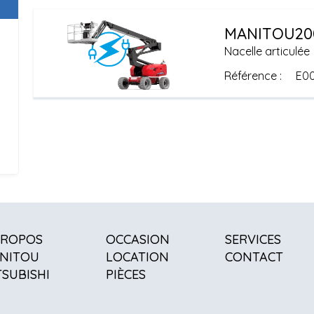
MANITOU
20
Nacelle articulée
Référence
E0
PROPOS
OCCASION
SERVICES
NITOU
LOCATION
CONTACT
TSUBISHI
PIÈCES