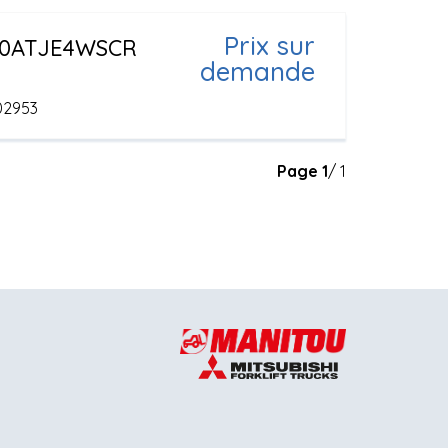
Prix sur
0ATJE4WSCR
demande
02953
Page
1
/ 1