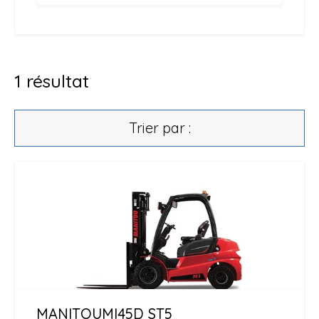
1
résultat
Trier par :
MANITOU
MI45D ST5