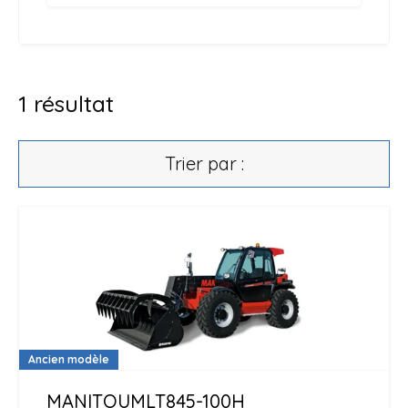
1
résultat
Trier par :
Ancien modèle
MANITOU
MLT845-100H